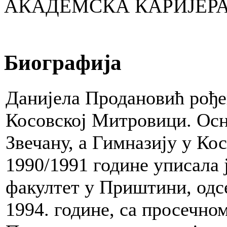
АКАДЕМСКА КАРИЈЕР
Биографија
Данијела Продановић рођен
Косовској Митровици. Осн
Звечану, а Гимназију у К
1990/1991 године уписала
факултет у Приштини, одс
1994. године, са просечно