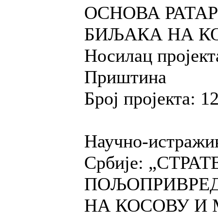
ОСНОВА РАТА
БИЉАКА НА КОС
Носилац пројект
Приштина
Број пројекта: 
Научно-истражив
Србије: „СТРА
ПОЉОПРИВРЕД
НА КОСОВУ И М