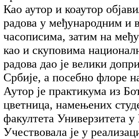
Као аутор и коаутор објав
радова у међународним и
часописима, затим на међ
као и скуповима националн
радова дао је велики доп
Србије, а посебно флоре н
Аутор је практикума из Бо
цветница, намењених сту
факултета Универзитета у
Учествовала је у реализац