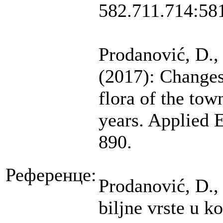
582.711.714:58
Prodanović, D., 
(2017): Changes 
flora of the tow
years. Applied 
890.
Референце:
Prodanović, D., 
biljne vrste u k