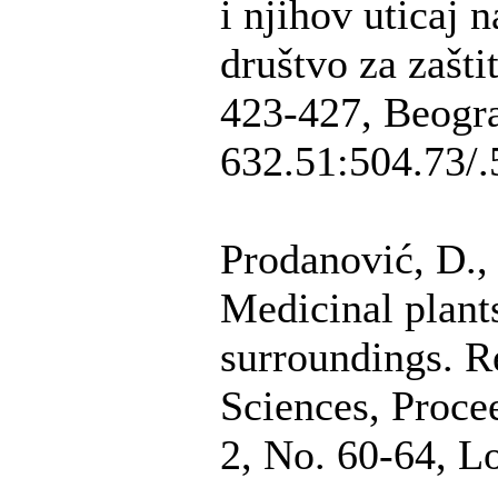
i njihov uticaj 
društvo za zašti
423-427, Beogr
632.51:504.73/.
Prodanović, D., 
Medicinal plant
surroundings. R
Sciences, Proce
2, No. 60-64, L