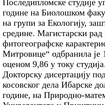
Последипломске студије уп
године на Биолошком факу
на групи за Екологију, за
средине. Магистарски рад
фитогеографске карактери
Митровице“ одбранила је 1
оценом 9,86 у току студија
Докторску дисертацију по
косовског дела Ибарске дол
године, на Природно-мате