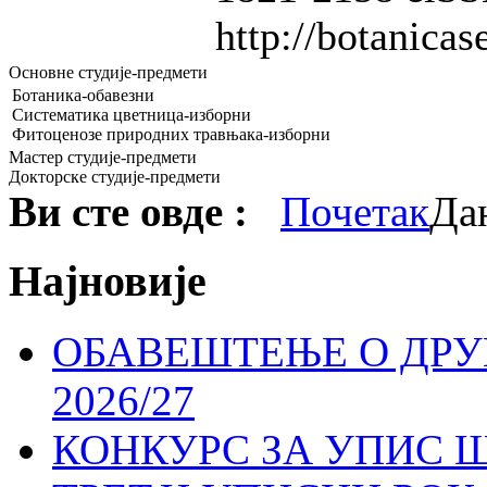
http://botanica
Основне студије-предмети
Ботаника-обавезни
Систематика цветница-изборни
Фитоценозе природних травњака-изборни
Мастер студије-предмети
Докторске студије-предмети
Ви сте овде :
Почетак
Да
Најновије
ОБАВЕШТЕЊЕ О ДР
2026/27
КОНКУРС ЗА УПИС Ш