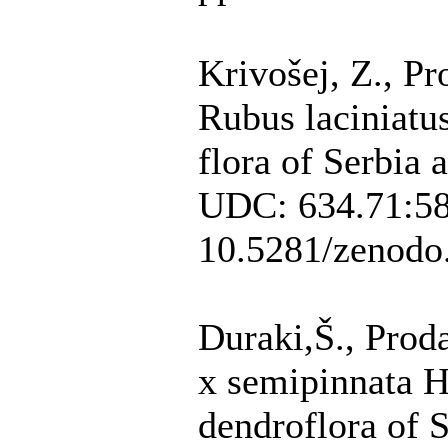
Krivošej, Z., Pr
Rubus laciniatu
flora of Serbia 
UDC: 634.71:58
10.5281/zenodo
Duraki,Š., Proda
x semipinnata H
dendroflora of 