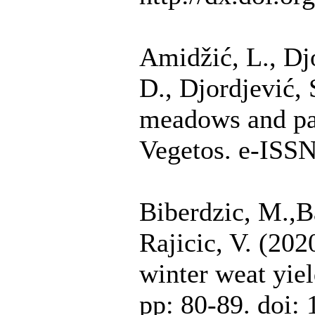
Amidžić, L., Dj
D., Djordjević, 
meadows and pas
Vegetos. e-ISS
Biberdzic, M.,Ba
Rajicic, V. (202
winter weat yiel
pp: 80-89. doi