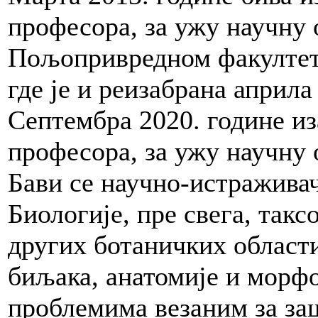
професора, за ужу научну 
Пољопривредном факултет
где је и реизабрана априла
Септембра 2020. године из
професора, за ужу научну 
Бави се научно-истражива
Биологије, пре свега, такс
других ботаничких области
биљака, анатомије и морфо
проблемима везаним за за