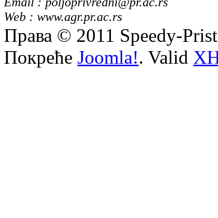
Email : poljoprivredni@pr.ac.rs
Web : www.agr.pr.ac.rs
Права © 2011 Speedy-Pris
Покреће
Joomla!
. Valid
X