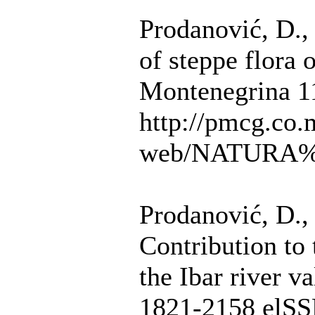
Prodanović, D., 
of steppe flora 
Montenegrina 11
http://pmcg.co.
web/NATURA%2
Prodanović, D., 
Contribution to 
the Ibar river v
1821-2158 elSS