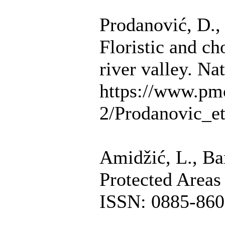
Prodanović, D., 
Floristic and c
river valley. N
https://www.p
2/Prodanovic_e
Amidžić, L., Bar
Protected Areas 
ISSN: 0885-8608