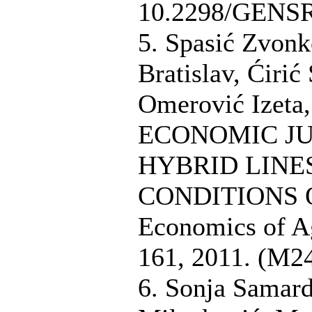
10.2298/GENSR
5. Spasić Zvonk
Bratislav, Ćirić
Omerović Izeta,
ECONOMIC JU
HYBRID LINE
CONDITIONS 
Economics of Ag
161, 2011. (M24
6. Sonja Samardž