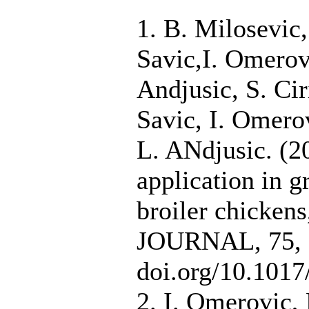
1. B. Milosevic,
Savic,I. Omerov
Andjusic, S. Cir
Savic, I. Omerov
L. ANdjusic. (2
application in g
broiler chick
JOURNAL, 75, 3
doi.org/10.101
2. I. Omerovic, 