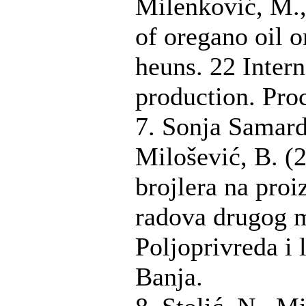
Milenković, M.,
of oregano oil o
heuns. 22 Inter
production. Pro
7. Sonja Samard
Milošević, B. (2
brojlera na proi
radova drugog m
Poljoprivreda i 
Banja.