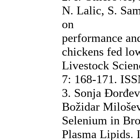
N. Lalic, S. Sam
on
performance and 
chickens fed low
Livestock Scien
7: 168-171. ISS
3. Sonja Đorđev
Božidar Milošev
Selenium in Broi
Plasma Lipids. 