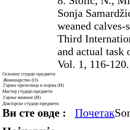
8. Stolić, N., Mi
Sonja Samardžić 
weaned calves-su
Third Internati
and actual task 
Vol. 1, 116-120
Основне студије-предмети
Живинарство (О)
Гајење препелица и нојева (И)
Мастер студије-предмети
Гајење живине (И)
Докторске студије-предмети
Ви сте овде :
Почетак
Son