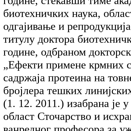
године, стекавши тиме ака
биотехничких наука, облас
одгајивање и репродукциј
титулу доктора биотехнички
године, одбраном докторск
„Ефекти примене крмних с
садржаја протеина на товн
бројлера тешких линијски
(1. 12. 2011.) изабрана је
област Сточарство и исхр
ванредног професора за уж