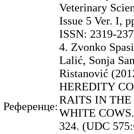
Veterinary Sci
Issue 5 Ver. I,
ISSN: 2319-237
4. Zvonko Spasi
Lalić, Sonja Sa
Ristanović (2
HEREDITY CO
RAITS IN TH
Референце:
WHITE COWS. Ge
324. (UDC 575: