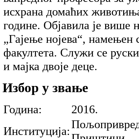
исхрана домаћих животиња,
године. Објавила је више 
„Гајење нојева“, намењен
факултета. Служи се руски
и мајка двоје деце.
Избор у звање
Година:
2016.
Пољопривред
Институција:
Приштини