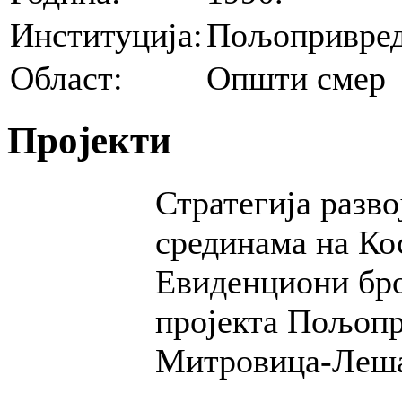
Институција:
Пољопривред
Област:
Општи смер
Пројекти
Стратегија разв
срединама на Ко
Евиденциони бро
пројекта Пољопр
Митровица-Леша