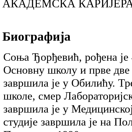
АКАДЕМСКА КАРИЈЕР
Биографија
Соња Ђорђевић, рођена је 
Основну школу и прве две
завршила је у Обилићу. Тр
школе, смер Лабораторијск
завршила је у Медицинско
студије завршила је на П