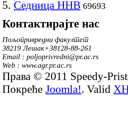
Седница ННВ
69693
Контактирајте
нас
Пољопривредни факултет
38219 Лешак
+38128-88-261
Email : poljoprivredni@pr.ac.rs
Web : www.agr.pr.ac.rs
Права © 2011 Speedy-Pris
Покреће
Joomla!
. Valid
X