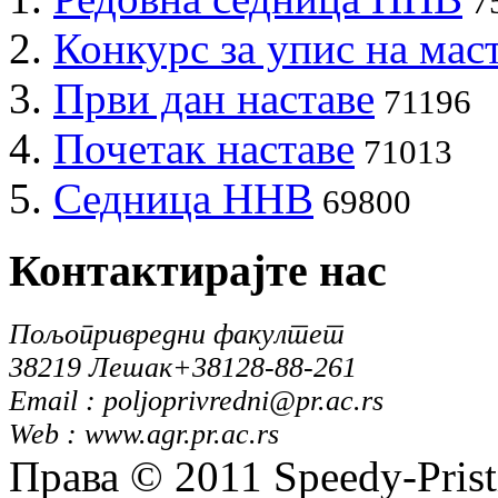
7
Конкурс за упис на мас
Први дан наставе
71196
Почетак наставе
71013
Седница ННВ
69800
Контактирајте
нас
Пољопривредни факултет
38219 Лешак
+38128-88-261
Email : poljoprivredni@pr.ac.rs
Web : www.agr.pr.ac.rs
Права © 2011 Speedy-Pris