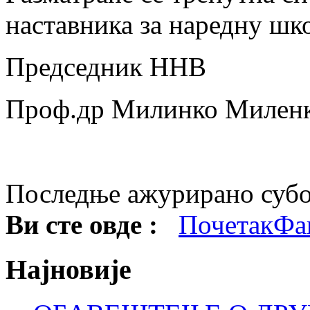
наставника за наредну шк
Председник ННВ
Проф.др Милинко Милен
Последње ажурирано субот
Ви сте овде :
Почетак
Фа
Најновије