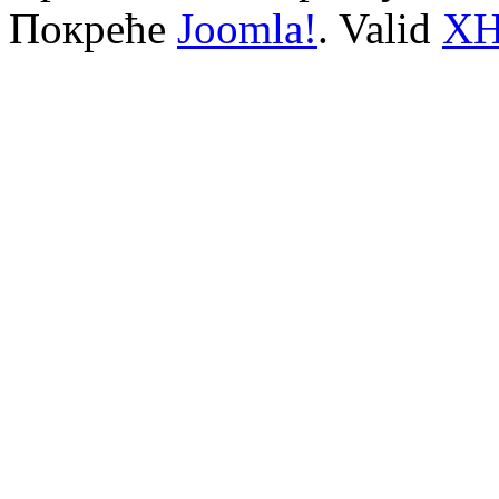
Покреће
Joomla!
. Valid
X