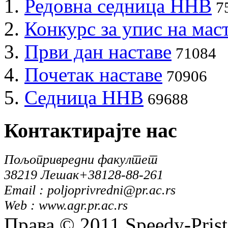
Редовна седница ННВ
7
Конкурс за упис на мас
Први дан наставе
71084
Почетак наставе
70906
Седница ННВ
69688
Контактирајте
нас
Пољопривредни факултет
38219 Лешак
+38128-88-261
Email : poljoprivredni@pr.ac.rs
Web : www.agr.pr.ac.rs
Права © 2011 Speedy-Pris