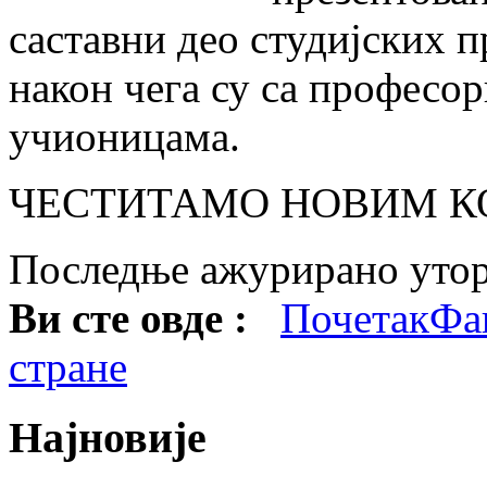
саставни део студијских п
након чега су са професо
учионицама.
ЧЕСТИТАМО НОВИМ К
Последње ажурирано утора
Ви сте овде :
Почетак
Фа
стране
Најновије