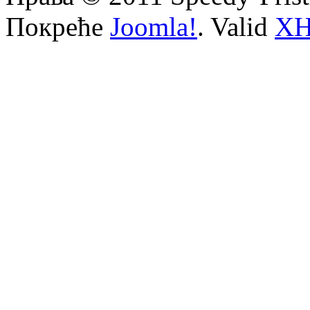
Покреће
Joomla!
. Valid
X