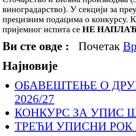
виноградарство). У секцији за пр
прецизним подацима о конкурсу. К
пријемног испита се
НЕ НАПЛАЋ
Ви сте овде :
Почетак
Вр
Најновије
ОБАВЕШТЕЊЕ О ДР
2026/27
КОНКУРС ЗА УПИС Ш
ТРЕЋИ УПИСНИ РОК 