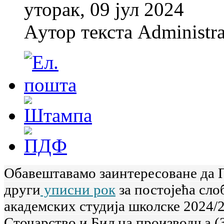
уторак, 09 јул 2024
Aутор текста Administra
Обавештавамо заинтересоване да 
други
уписни рок
за постојећа сло
академских студија школске 2024/2
Сточарство и Биљна производња (З