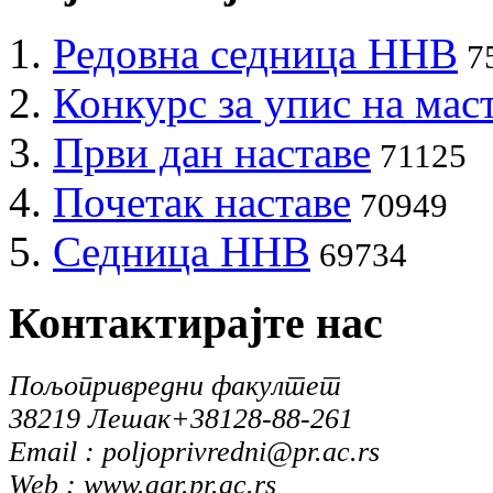
Редовна седница ННВ
7
Конкурс за упис на мас
Први дан наставе
71125
Почетак наставе
70949
Седница ННВ
69734
Контактирајте
нас
Пољопривредни факултет
38219 Лешак
+38128-88-261
Email : poljoprivredni@pr.ac.rs
Web : www.agr.pr.ac.rs