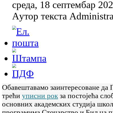
среда, 18 септембар 20
Aутор текста Administra
Обавештавамо заинтересоване да 
трећи
уписни рок
за постојећа сло
основних академских студија школс
програмима Сточарство и Биљна п