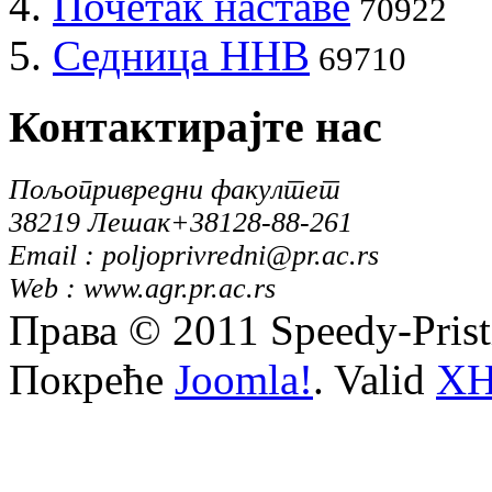
Почетак наставе
70922
Седница ННВ
69710
Контактирајте
нас
Пољопривредни факултет
38219 Лешак
+38128-88-261
Email : poljoprivredni@pr.ac.rs
Web : www.agr.pr.ac.rs
Права © 2011 Speedy-Pris
Покреће
Joomla!
. Valid
X