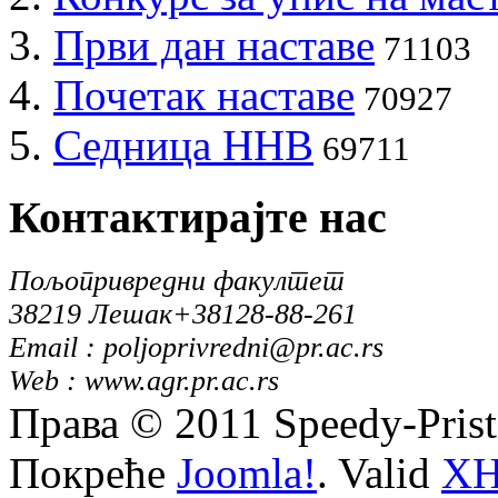
Први дан наставе
71103
Почетак наставе
70927
Седница ННВ
69711
Контактирајте
нас
Пољопривредни факултет
38219 Лешак
+38128-88-261
Email : poljoprivredni@pr.ac.rs
Web : www.agr.pr.ac.rs
Права © 2011 Speedy-Pris
Покреће
Joomla!
. Valid
X