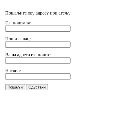
Пошаљите ову адресу пријатељу
Ел. пошта за:
Пошиљалац:
Ваша адреса ел. поште:
Наслов:
Пошаљи
Одустани