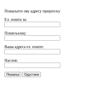
Пошаљите ову адресу пријатељу
Ел. пошта за:
Пошиљалац:
Ваша адреса ел. поште:
Наслов:
Пошаљи
Одустани