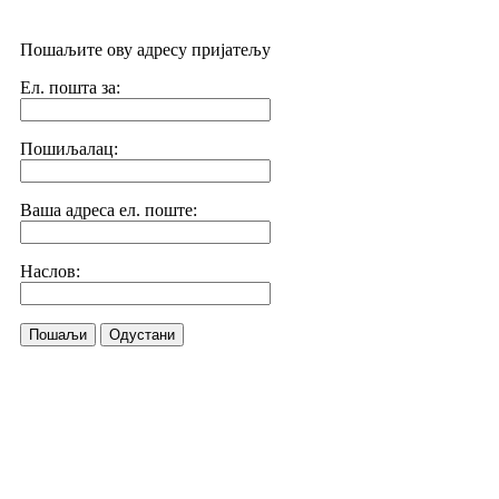
Пошаљите ову адресу пријатељу
Ел. пошта за:
Пошиљалац:
Ваша адреса ел. поште:
Наслов:
Пошаљи
Одустани